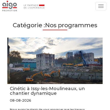
Togg
navig
Catégorie :Nos programmes
Cinétic à Issy-les-Moulineaux, un
chantier dynamique
08-08-2026
Nous avons le plaisir de vous annoncer que les travaux…