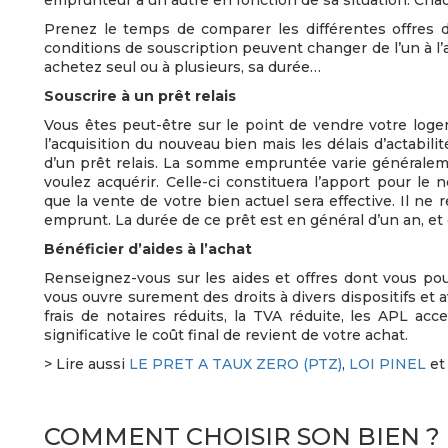
emprunteur à un autre en fonction de sa situation. Cha
Prenez le temps de comparer les différentes offres d
conditions de souscription peuvent changer de l’un à l’a
achetez seul ou à plusieurs, sa durée…
Souscrire à un prêt relais
Vous êtes peut-être sur le point de vendre votre loge
l’acquisition du nouveau bien mais les délais d’actabili
d’un prêt relais. La somme empruntée varie généralem
voulez acquérir. Celle-ci constituera l’apport pour l
que la vente de votre bien actuel sera effective. Il ne r
emprunt. La durée de ce prêt est en général d’un an, et 
Bénéficier d’aides à l’achat
Renseignez-vous sur les aides et offres dont vous pour
vous ouvre surement des droits à divers dispositifs et av
frais de notaires réduits, la TVA réduite, les APL ac
significative le coût final de revient de votre achat.
> Lire aussi
LE PRET A TAUX ZERO (PTZ)
,
LOI PINEL
e
COMMENT CHOISIR SON BIEN ?