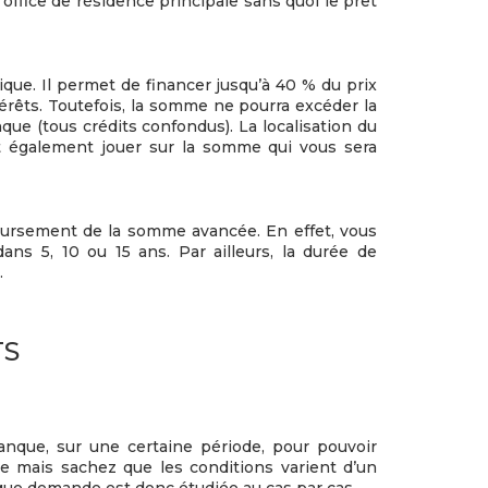
office de résidence principale sans quoi le prêt
que. Il permet de financer jusqu’à 40 % du prix
érêts. Toutefois, la somme ne pourra excéder la
ue (tous crédits confondus). La localisation du
t également jouer sur la somme qui vous sera
oursement de la somme avancée. En effet, vous
ns 5, 10 ou 15 ans. Par ailleurs, la durée de
.
TS
anque, sur une certaine période, pour pouvoir
re mais sachez que les conditions varient d’un