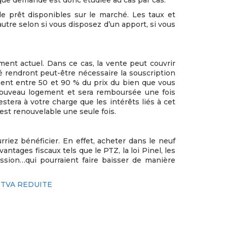
que demande est donc étudiée au cas par cas.
e prêt disponibles sur le marché. Les taux et
utre selon si vous disposez d’un apport, si vous
ment actuel. Dans ce cas, la vente peut couvrir
té rendront peut-être nécessaire la souscription
ent entre 50 et 90 % du prix du bien que vous
e nouveau logement et sera remboursée une fois
estera à votre charge que les intérêts liés à cet
est renouvelable une seule fois.
riez bénéficier. En effet, acheter dans le neuf
antages fiscaux tels que le PTZ, la loi Pinel, les
cession…qui pourraient faire baisser de manière
t
TVA REDUITE