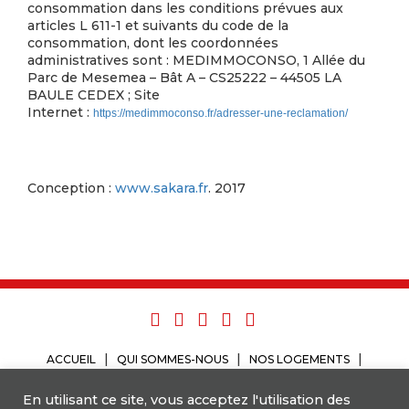
consommation dans les conditions prévues aux
articles L 611-1 et suivants du code de la
consommation, dont les coordonnées
administratives sont : MEDIMMOCONSO, 1 Allée du
Parc de Mesemea – Bât A – CS25222 – 44505 LA
BAULE CEDEX ; Site
Internet :
https://medimmoconso.fr/adresser-une-reclamation/
Conception :
www.sakara.fr
. 2017
ACCUEIL
QUI SOMMES-NOUS
NOS LOGEMENTS
AIGO GROUP
ACTUALITÉS
CONTACT
MENTIONS LÉGALES
En utilisant ce site, vous acceptez l'utilisation des