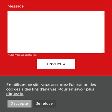
Message :
* Champs obligatoires
ENVOYER
En utilisant ce site, vous acceptez l'utilisation des
cookies à des fins d'analyse. Pour en savoir plus
cliquez ici
.
ACCUEIL
QUI SOMMES-NOUS
NOS LOGEMENTS
AIGO GROUP
ACTUALITÉS
CONTACT
J'accepte
Je refuse
MENTIONS LÉGALES